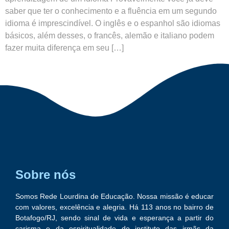
saber que ter o conhecimento e a fluência em um segundo
idioma é imprescindível. O inglês e o espanhol são idiomas
básicos, além desses, o francês, alemão e italiano podem
fazer muita diferença em seu […]
Sobre nós
Somos Rede Lourdina de Educação. Nossa missão é educar
com valores, excelência e alegria. Há 113 anos no bairro de
Botafogo/RJ, sendo sinal de vida e esperança a partir do
carisma e da espiritualidade do instituto das irmãs da