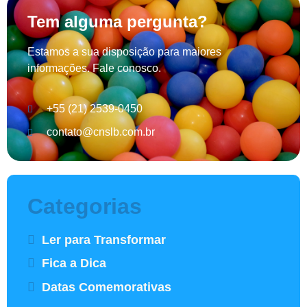
Tem alguma pergunta?
Estamos a sua disposição para maiores
informações. Fale conosco.
+55 (21) 2539-0450
contato@cnslb.com.br
Categorias
Ler para Transformar
Fica a Dica
Datas Comemorativas