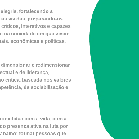
legria, fortalecendo a
ias vividas, preparando-os
críticos, interativos e capazes
de na sociedade em que vivem
ais, econômicas e políticas.
 dimensionar e redimensionar
ctual e de liderança,
o crítica, baseada nos valores
petência, da sociabilização e
ometidas com a vida, com a
o presença ativa na luta por
 trabalho; formar pessoas que